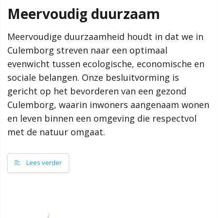
Meervoudig duurzaam
De Omgevingsvisie is op 19 september 2024 vastgesteld.
Meervoudige duurzaamheid houdt in dat we in
Meer informatie
Culemborg streven naar een optimaal
Contact
evenwicht tussen ecologische, economische en
Wat is een omgevingsvisie?
sociale belangen. Onze besluitvorming is
Hoe werkt de website?
gericht op het bevorderen van een gezond
Colofon
Culemborg, waarin inwoners aangenaam wonen
en leven binnen een omgeving die respectvol
Zoeken
met de natuur omgaat.
Omgevingsvisie Culemborg
Lees verder
Voorwoord
Culemborg in 2040, beschreven in de Omgevingsvisie
Een visie van, voor en door Culemborgers