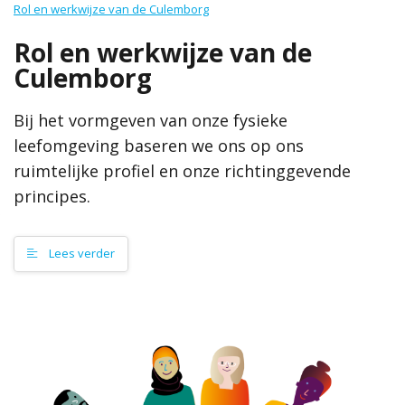
Rol en werkwijze van de Culemborg
De Omgevingsvisie is op 19 september 2024 vastgesteld.
Rol en werkwijze van de
Culemborg
Meer informatie
Contact
Bij het vormgeven van onze fysieke
Wat is een omgevingsvisie?
leefomgeving baseren we ons op ons
Hoe werkt de website?
ruimtelijke profiel en onze richtinggevende
Colofon
principes.
Zoeken
Lees verder
Omgevingsvisie Culemborg
Voorwoord
Culemborg in 2040, beschreven in de Omgevingsvisie
Een visie van, voor en door Culemborgers